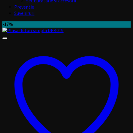
Set bucatarie si accesorii
Preventie
Suveniruri
-17%