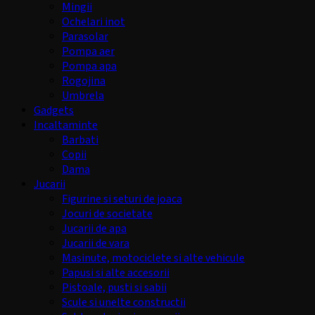
Mingii
Ochelari inot
Parasolar
Pompa aer
Pompa apa
Rogojina
Umbrela
Gadgets
Incaltaminte
Barbati
Copii
Dama
Jucarii
Figurine si seturi de joaca
Jocuri de societate
Jucarii de apa
Jucarii de vara
Masinute, motociclete si alte vehicule
Papusi si alte accesorii
Pistoale, pusti si sabii
Scule si unelte constructii