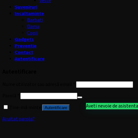
Veste
Suveniruri
Incaltaminte
Barbati
Dama
Copii
Gadgets
Preventie
Contact
Autentificare
Autentificare
Nume utilizator sau adresă email
*
Parolă
*
Aveti nevoie de asistent
Ține-mă minte
Autentificare
Ai uitat parola?