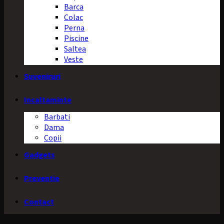
Barca
Colac
Perna
Piscine
Saltea
Veste
Suveniruri
Incaltaminte
Barbati
Dama
Copii
Gadgets
Preventie
Contact