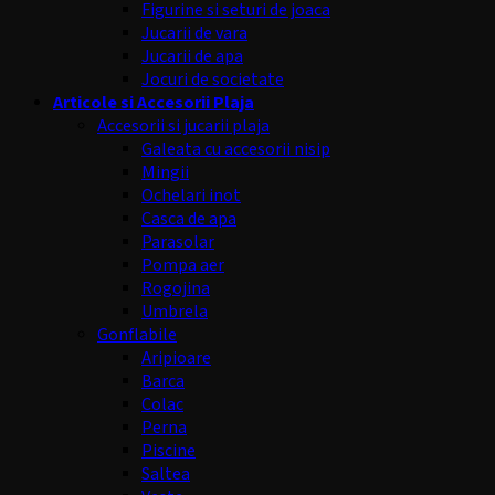
Figurine si seturi de joaca
Jucarii de vara
Jucarii de apa
Jocuri de societate
Articole si Accesorii Plaja
Accesorii si jucarii plaja
Galeata cu accesorii nisip
Mingii
Ochelari inot
Casca de apa
Parasolar
Pompa aer
Rogojina
Umbrela
Gonflabile
Aripioare
Barca
Colac
Perna
Piscine
Saltea