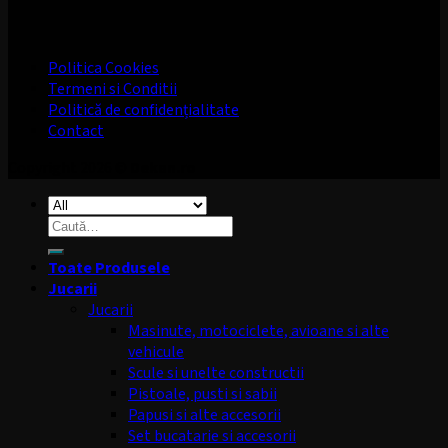
Politica Cookies
Termeni si Conditii
Politică de confidențialitate
Contact
Copyright 2026 ©
Dekan.ro
Caută
după:
Toate Produsele
Jucarii
Jucarii
Masinute, motociclete, avioane si alte
vehicule
Scule si unelte constructii
Pistoale, pusti si sabii
Papusi si alte accesorii
Set bucatarie si accesorii