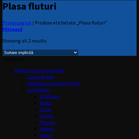
Plasa fluturi
Prima pagină
/
Produse etichetate „Plasa fluturi”
Filtrează
Showing all 2 results
Categorii
Accesorii si jucarii plaja
Casca de apa
Galeata cu accesorii nisip
Gonflabile
Aripioare
Barca
Colac
Perna
Piscine
Saltea
Veste