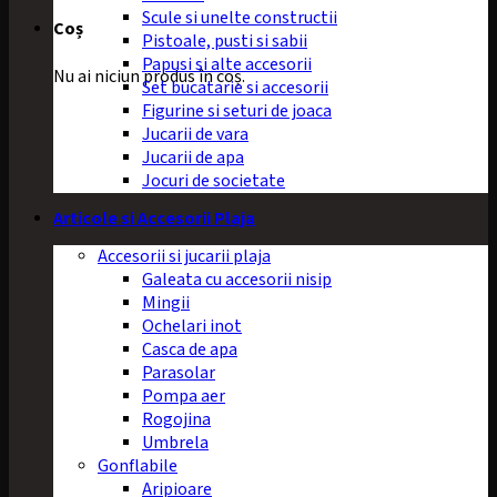
Scule si unelte constructii
Coș
Pistoale, pusti si sabii
Papusi si alte accesorii
Nu ai niciun produs în coș.
Set bucatarie si accesorii
Figurine si seturi de joaca
Jucarii de vara
Jucarii de apa
Jocuri de societate
Articole si Accesorii Plaja
Accesorii si jucarii plaja
Galeata cu accesorii nisip
Mingii
Ochelari inot
Casca de apa
Parasolar
Pompa aer
Rogojina
Umbrela
Gonflabile
Aripioare