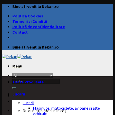
Skip
Bine ati venit la Dekan.ro
to
Politica Cookies
content
Termeni si Conditii
Politică de confidențialitate
Contact
Bine ati venit la Dekan.ro
Menu
Caută
Toate Produsele
după:
Jucarii
Jucarii
Masinute, motociclete, avioane si alte
Nu ai niciun produs în coș.
vehicule