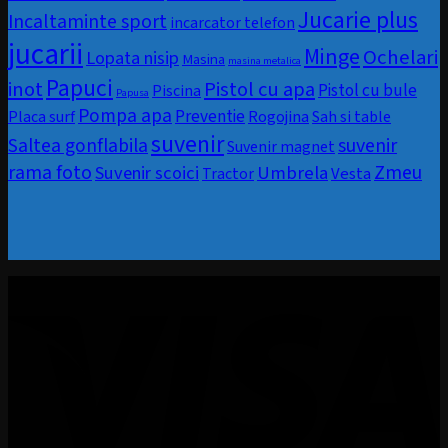
Jucarie plus
Incaltaminte sport
incarcator telefon
jucarii
Minge
Ochelari
Lopata nisip
Masina
masina metalica
Papuci
inot
Pistol cu apa
Pistol cu bule
Piscina
Papusa
Pompa apa
Preventie
Rogojina
Placa surf
Sah si table
suvenir
Saltea gonflabila
suvenir
Suvenir magnet
rama foto
Zmeu
Umbrela
Suvenir scoici
Vesta
Tractor