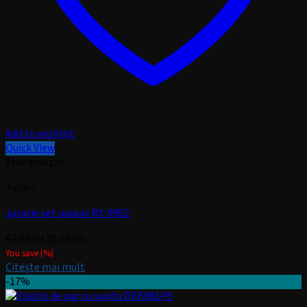
Add to wishlist
Quick View
Stoc epuizat
Jucarii
Jucarie set papusi RX-9902
Prețul
Prețul
42,00
lei
30,00
lei
inițial
curent
You save
(
%)
a
este:
Citește mai mult
fost:
30,00 lei.
-17%
42,00 lei.