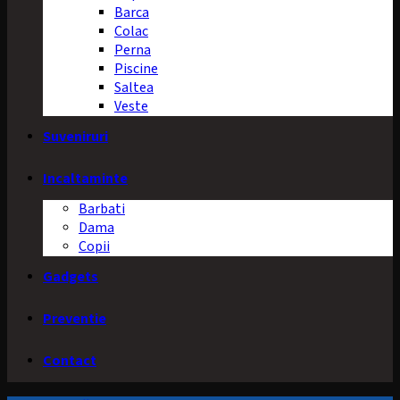
Barca
Colac
Perna
Piscine
Saltea
Veste
Suveniruri
Incaltaminte
Barbati
Dama
Copii
Gadgets
Preventie
Contact