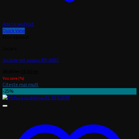
Add to wishlist
Quick View
Stoc epuizat
Jucarii
Jucarie set papusi RX-6602
Prețul
Prețul
28,00
lei
19,00
lei
inițial
curent
You save
(
%)
a
este:
Citește mai mult
fost:
19,00 lei.
-25%
28,00 lei.