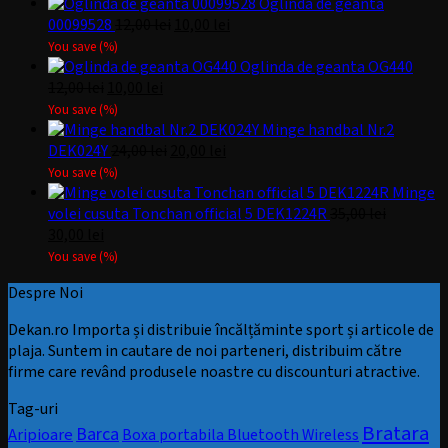
a
este:
Oglinda de geanta
fost:
12,00 lei.
Prețul
Prețul
00099528
12,00
lei
10,00
lei
15,00 lei.
inițial
curent
You save
(
%)
a
este:
Oglinda de geanta OG440
Prețul
Prețul
fost:
10,00 lei.
12,00
lei
10,00
lei
inițial
curent
12,00 lei.
You save
(
%)
a
este:
Minge handbal Nr.2
fost:
10,00 lei.
Prețul
Prețul
DEK024Y
24,00
lei
20,00
lei
12,00 lei.
inițial
curent
You save
(
%)
a
este:
Minge
fost:
20,00 lei.
volei cusuta Tonchan official 5 DEK1224R
35,00
lei
Prețul
Prețul
24,00 lei.
30,00
lei
inițial
curent
You save
(
%)
a
este:
Despre Noi
fost:
30,00 lei.
35,00 lei.
Dekan.ro Importa și distribuie încălțăminte sport și articole de
plaja. Suntem in cautare de noi parteneri, distribuim către
firme care revând produsele noastre cu discounturi atractive.
Tag-uri
Bratara
Barca
Aripioare
Boxa portabila Bluetooth Wireless