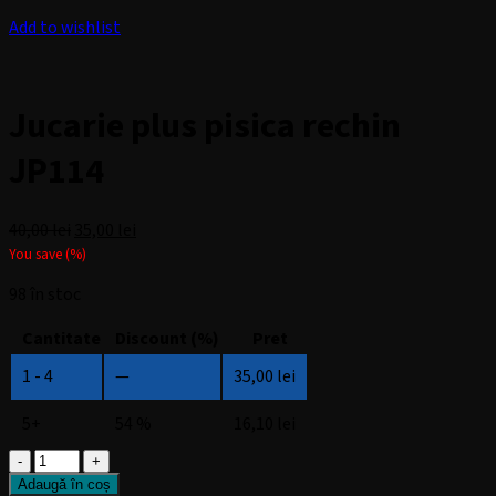
Add to wishlist
Jucarie plus pisica rechin
JP114
Prețul
Prețul
40,00
lei
35,00
lei
inițial
curent
You save
(
%)
a
este:
98 în stoc
fost:
35,00 lei.
40,00 lei.
Cantitate
Discount (%)
Pret
1 - 4
—
35,00
lei
5+
54 %
16,10
lei
Cantitate
Jucarie
Adaugă în coș