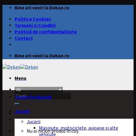
Skip
Bine ati venit la Dekan.ro
to
Politica Cookies
content
Termeni si Conditii
Politică de confidențialitate
Contact
Bine ati venit la Dekan.ro
Menu
Caută
Toate Produsele
după:
Jucarii
Jucarii
Masinute, motociclete, avioane si alte
Nu ai niciun produs în coș.
vehicule