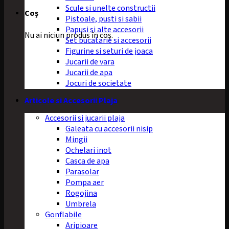
Scule si unelte constructii
Coș
Pistoale, pusti si sabii
Papusi si alte accesorii
Nu ai niciun produs în coș.
Set bucatarie si accesorii
Figurine si seturi de joaca
Jucarii de vara
Jucarii de apa
Jocuri de societate
Articole si Accesorii Plaja
Accesorii si jucarii plaja
Galeata cu accesorii nisip
Mingii
Ochelari inot
Casca de apa
Parasolar
Pompa aer
Rogojina
Umbrela
Gonflabile
Aripioare