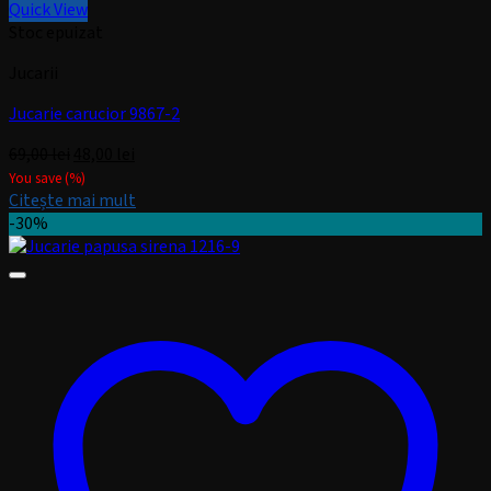
Quick View
Stoc epuizat
Jucarii
Jucarie carucior 9867-2
Prețul
Prețul
69,00
lei
48,00
lei
inițial
curent
You save
(
%)
a
este:
Citește mai mult
fost:
48,00 lei.
-30%
69,00 lei.