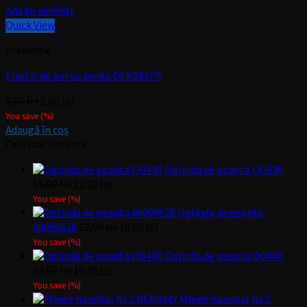
Add to wishlist
Quick View
Preventie
Elastic de par cu suvita DEK981PS
Prețul
Prețul
6,00
lei
5,00
lei
inițial
curent
You save
(
%)
a
este:
Adaugă în coș
fost:
5,00 lei.
Cele mai Recente
6,00 lei.
Oglinda de geanta OG430
Prețul
Prețul
15,00
lei
12,00
lei
inițial
curent
You save
(
%)
a
este:
Oglinda de geanta
fost:
12,00 lei.
Prețul
Prețul
00099528
12,00
lei
10,00
lei
15,00 lei.
inițial
curent
You save
(
%)
a
este:
Oglinda de geanta OG440
Prețul
Prețul
fost:
10,00 lei.
12,00
lei
10,00
lei
inițial
curent
12,00 lei.
You save
(
%)
a
este:
Minge handbal Nr.2