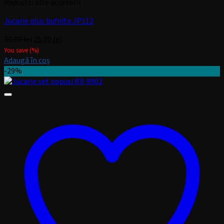
Papusi si alte accesorii
Jucarie plus bufnita JP112
Prețul
Prețul
30,00
lei
25,00
lei
inițial
curent
You save
(
%)
a
este:
Adaugă în coș
fost:
25,00 lei.
-29%
30,00 lei.