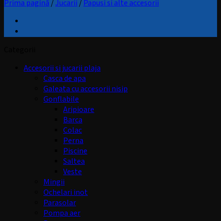
Prima pagină
/
Jucarii
/
Papusi si alte accesorii
Categorii
Accesorii si jucarii plaja
Casca de apa
Galeata cu accesorii nisip
Gonflabile
Aripioare
Barca
Colac
Perna
Piscine
Saltea
Veste
Mingii
Ochelari inot
Parasolar
Pompa aer