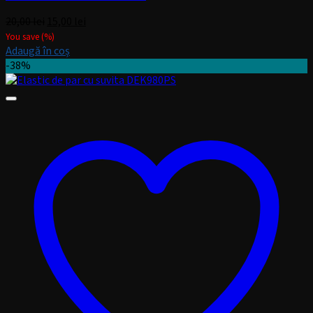
Prețul
Prețul
20,00
lei
15,00
lei
inițial
curent
You save
(
%)
a
este:
Adaugă în coș
fost:
15,00 lei.
-38%
20,00 lei.