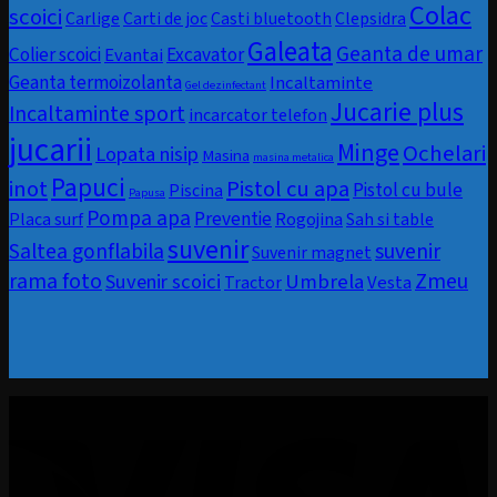
Colac
scoici
Carlige
Carti de joc
Casti bluetooth
Clepsidra
Galeata
Geanta de umar
Colier scoici
Evantai
Excavator
Geanta termoizolanta
Incaltaminte
Gel dezinfectant
Jucarie plus
Incaltaminte sport
incarcator telefon
jucarii
Minge
Ochelari
Lopata nisip
Masina
masina metalica
Papuci
inot
Pistol cu apa
Pistol cu bule
Piscina
Papusa
Pompa apa
Preventie
Rogojina
Placa surf
Sah si table
suvenir
Saltea gonflabila
suvenir
Suvenir magnet
rama foto
Zmeu
Umbrela
Suvenir scoici
Vesta
Tractor