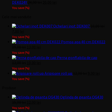
fost:
10,00 lei.
Prețul
Prețul
DEK024Y
24,00
lei
20,00
lei
12,00 lei.
inițial
curent
You save
(
%)
a
este:
Cele mai vandute
fost:
20,00 lei.
24,00 lei.
Ochelari inot DEK007
10,00
lei
Prețul
Prețul
7,00
lei
inițial
curent
You save
(
%)
a
este:
Pompa apa 40 cm DEK022
fost:
7,00 lei.
Prețul
Prețul
19,00
lei
13,00
lei
10,00 lei.
inițial
curent
You save
(
%)
a
este:
Perna gonflabila de cap
fost:
Prețul
13,00 lei.
Prețul
12,00
lei
10,00
lei
19,00 lei.
inițial
curent
You save
(
%)
a
este:
Prețul
Prețul
Aripioare roll up
12,00
lei
9,00
lei
fost:
10,00 lei.
inițial
curent
You save
(
%)
12,00 lei.
a
este:
Produse
fost:
9,00 lei
12,00 lei.
Oglinda de geanta OG430
Prețul
Prețul
15,00
lei
12,00
lei
inițial
curent
You save
(
%)