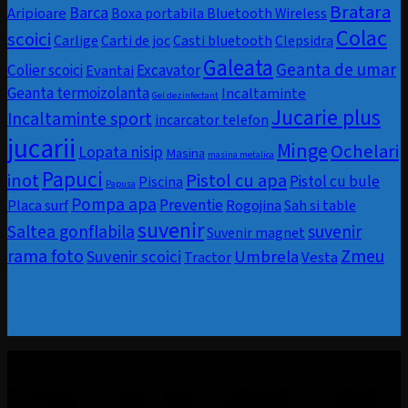
Bratara
Barca
Aripioare
Boxa portabila Bluetooth Wireless
Colac
scoici
Carlige
Carti de joc
Casti bluetooth
Clepsidra
Galeata
Geanta de umar
Colier scoici
Evantai
Excavator
Geanta termoizolanta
Incaltaminte
Gel dezinfectant
Jucarie plus
Incaltaminte sport
incarcator telefon
jucarii
Minge
Ochelari
Lopata nisip
Masina
masina metalica
Papuci
inot
Pistol cu apa
Pistol cu bule
Piscina
Papusa
Pompa apa
Preventie
Rogojina
Placa surf
Sah si table
suvenir
Saltea gonflabila
suvenir
Suvenir magnet
rama foto
Zmeu
Umbrela
Suvenir scoici
Vesta
Tractor