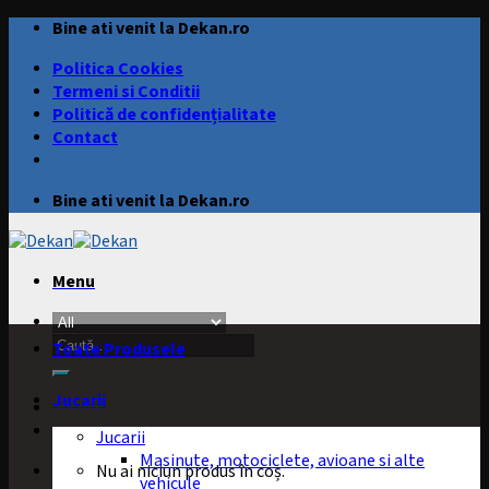
Skip
Bine ati venit la Dekan.ro
to
Politica Cookies
content
Termeni si Conditii
Politică de confidențialitate
Contact
Bine ati venit la Dekan.ro
Menu
Caută
Toate Produsele
după:
Jucarii
Jucarii
Masinute, motociclete, avioane si alte
Nu ai niciun produs în coș.
vehicule