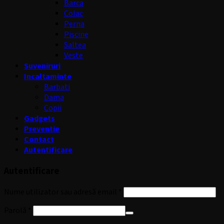
Barca
Colac
Perna
Piscine
Saltea
Veste
Suveniruri
Incaltaminte
Barbati
Dama
Copii
Gadgets
Preventie
Contact
Autentificare
Autentificare
Nume utilizator sau adresă email
*
Parolă
*