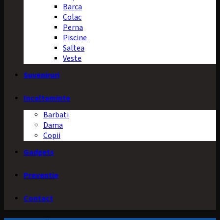
Barca
Colac
Perna
Piscine
Saltea
Veste
Suveniruri
Incaltaminte
Barbati
Dama
Copii
Gadgets
Preventie
Contact