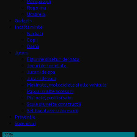
Pompa apa
Rogojina
Umbrela
Gadgets
Incaltaminte
Barbati
Copii
Dama
Jucarii
Figurine si seturi de joaca
Jocuri de societate
Jucarii de apa
Jucarii de vara
Masinute, motociclete si alte vehicule
Papusi si alte accesorii
Pistoale, pusti si sabii
Scule si unelte constructii
Set bucatarie si accesorii
Preventie
Suveniruri
-31%