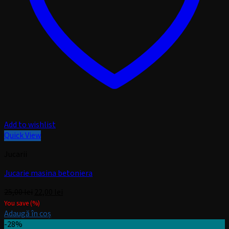
Add to wishlist
Quick View
Jucarii
Jucarie masina betoniera
Prețul
Prețul
25,00
lei
22,00
lei
inițial
curent
You save
(
%)
a
este:
Adaugă în coș
fost:
22,00 lei.
-28%