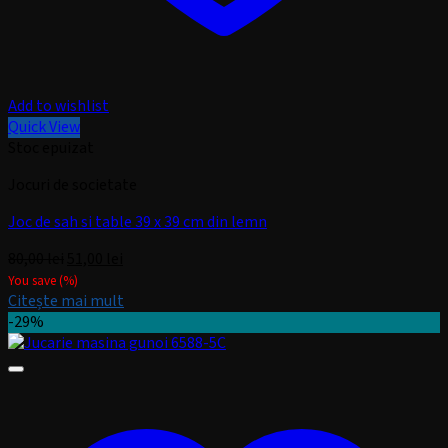
Add to wishlist
Quick View
Stoc epuizat
Jocuri de societate
Joc de sah si table 39 x 39 cm din lemn
Prețul
Prețul
80,00
lei
51,00
lei
inițial
curent
You save
(
%)
a
este:
Citește mai mult
fost:
51,00 lei.
-29%
80,00 lei.