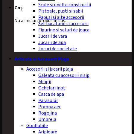
Scule si unelte constructii
Coș
Pistoale, pusti si sabii
Papusi si alte accesorii
Nu ai niciun produs în coș.
Set bucatarie si accesorii
Figurine si seturi de joaca
Jucarii de vara
Jucarii de apa
Jocuri de societate
Articole si Accesorii Plaja
Accesorii si jucarii plaja
Galeata cu accesorii nisip
Mingii
Ochelari inot
Casca de apa
Parasolar
Pompa aer
Rogojina
Umbrela
Gonflabile
Aripioare