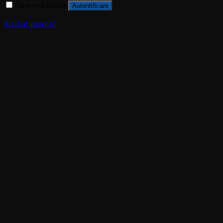
Ține-mă minte
Autentificare
Ai uitat parola?