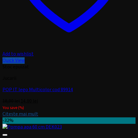
Add to wishlist
Quick View
Stoc epuizat
Jucarii
POP IT lego Multicolor cod 89914
Prețul
Prețul
18,00
lei
14,00
lei
inițial
curent
You save
(
%)
a
este:
Citește mai mult
fost:
14,00 lei.
-32%
18,00 lei.