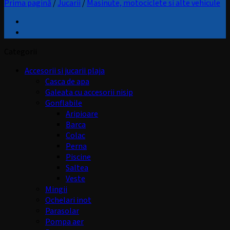
Prima pagină
/
Jucarii
/
Masinute, motociclete si alte vehicule
Categorii
Accesorii si jucarii plaja
Casca de apa
Galeata cu accesorii nisip
Gonflabile
Aripioare
Barca
Colac
Perna
Piscine
Saltea
Veste
Mingii
Ochelari inot
Parasolar
Pompa aer