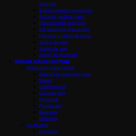
vehicule
Scule si unelte constructii
Pistoale, pusti si sabii
Papusi si alte accesorii
Set bucatarie si accesorii
Figurine si seturi de joaca
Jucarii de vara
Jucarii de apa
Jocuri de societate
Articole si Accesorii Plaja
Accesorii si jucarii plaja
Galeata cu accesorii nisip
Mingii
Ochelari inot
Casca de apa
Parasolar
Pompa aer
Rogojina
Umbrela
Gonflabile
Aripioare