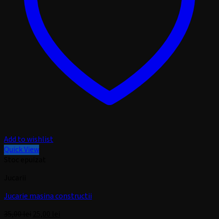
Add to wishlist
Quick View
Stoc epuizat
Jucarii
Jucarie masina constructii
Prețul
Prețul
35,00
lei
25,00
lei