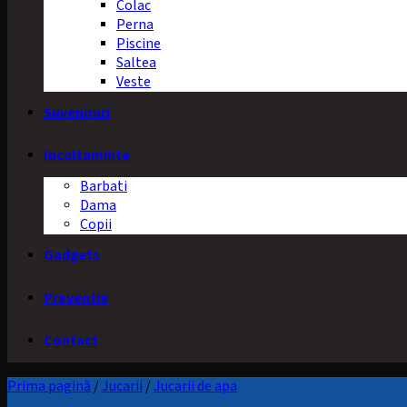
Colac
Perna
Piscine
Saltea
Veste
Suveniruri
Incaltaminte
Barbati
Dama
Copii
Gadgets
Preventie
Contact
Prima pagină
/
Jucarii
/
Jucarii de apa