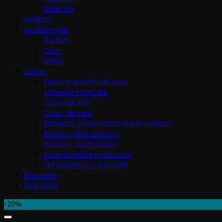
Umbrela
Gadgets
Incaltaminte
Barbati
Copii
Dama
Jucarii
Figurine si seturi de joaca
Jocuri de societate
Jucarii de apa
Jucarii de vara
Masinute, motociclete si alte vehicule
Papusi si alte accesorii
Pistoale, pusti si sabii
Scule si unelte constructii
Set bucatarie si accesorii
Preventie
Suveniruri
-20%