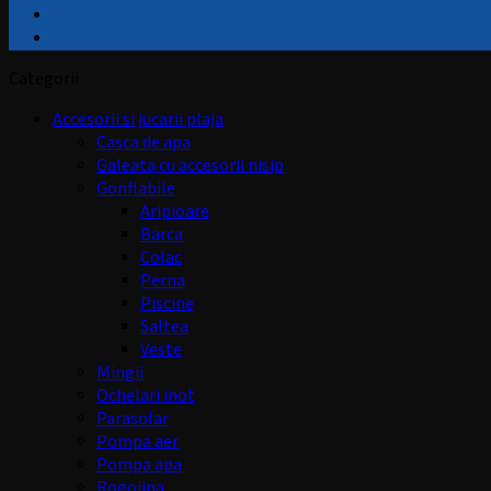
Categorii
Accesorii si jucarii plaja
Casca de apa
Galeata cu accesorii nisip
Gonflabile
Aripioare
Barca
Colac
Perna
Piscine
Saltea
Veste
Mingii
Ochelari inot
Parasolar
Pompa aer
Pompa apa
Rogojina