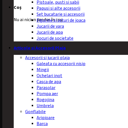
Pistoale, pusti si sabii
Coș
Papusi si alte accesorii
Set bucatarie si accesorii
Nu ai niciun produs în coș.
Figurine si seturi de joaca
Jucarii de vara
Jucarii de apa
Jocuri de societate
Articole si Accesorii Plaja
Accesorii si jucarii plaja
Galeata cu accesorii nisip
Mingii
Ochelari inot
Casca de apa
Parasolar
Pompa aer
Rogojina
Umbrela
Gonflabile
Aripioare
Barca