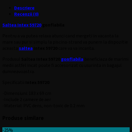
Intex
Descriere
Recenzii (0)
Saltea Intex
59720
gonflabila
Pentru a va putea relaxa atunci cand mergeti in vacanta la
mare sau pur si simplu la piscina-strand va punem la dispozitie
aceasta
saltea
Intex 59720
care va va incanta.
Produsul
Saltea Intex 59720
gonflabila
beneficiaza de marimi
medii astfel incat poate fi accesorizat cu usurinta in bagajul
dumneavoastra.
Specificatii
Intex 59720
:
-Dimensiuni: 183 x 69 cm
-Include 2 camere de aer
-Material: PVC dens, non-toxic de 0.2 mm
Produse similare
-25%