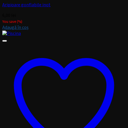
Aripioare gonflabile inot
6,00
lei
You save
(
%)
Adaugă în coș