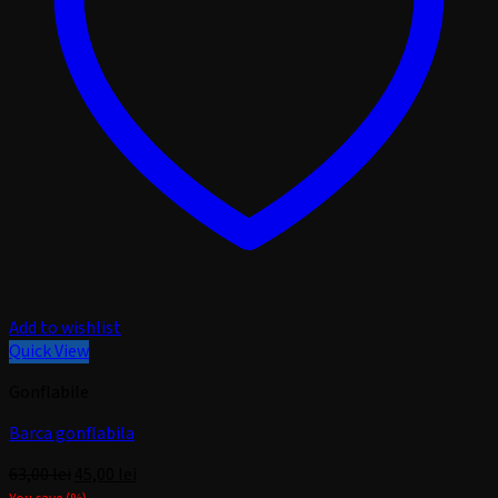
Add to wishlist
Quick View
Gonflabile
Barca gonflabila
Prețul
Prețul
63,00
lei
45,00
lei
inițial
curent