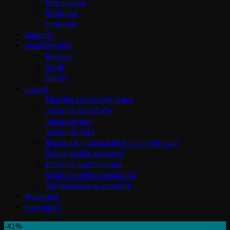
Pompa apa
Rogojina
Umbrela
Gadgets
Incaltaminte
Barbati
Copii
Dama
Jucarii
Figurine si seturi de joaca
Jocuri de societate
Jucarii de apa
Jucarii de vara
Masinute, motociclete si alte vehicule
Papusi si alte accesorii
Pistoale, pusti si sabii
Scule si unelte constructii
Set bucatarie si accesorii
Preventie
Suveniruri
-41%