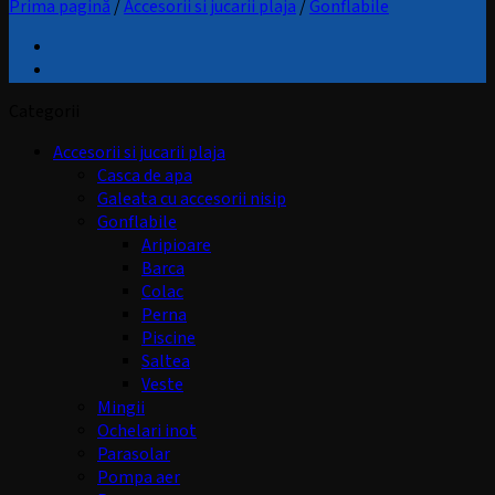
Prima pagină
/
Accesorii si jucarii plaja
/
Gonflabile
Categorii
Accesorii si jucarii plaja
Casca de apa
Galeata cu accesorii nisip
Gonflabile
Aripioare
Barca
Colac
Perna
Piscine
Saltea
Veste
Mingii
Ochelari inot
Parasolar
Pompa aer