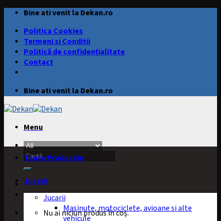
Skip
Bine ati venit la Dekan.ro
to
Politica Cookies
content
Termeni si Conditii
Politică de confidențialitate
Contact
Bine ati venit la Dekan.ro
Menu
Caută
Toate Produsele
după:
Jucarii
Jucarii
Masinute, motociclete, avioane si alte
Nu ai niciun produs în coș.
vehicule