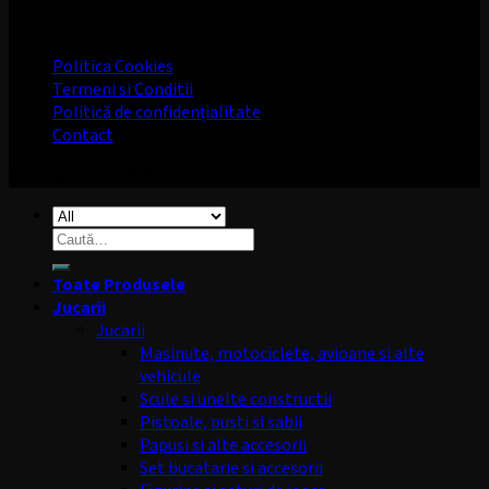
Politica Cookies
Termeni si Conditii
Politică de confidențialitate
Contact
Copyright 2026 ©
Dekan.ro
Caută
după:
Toate Produsele
Jucarii
Jucarii
Masinute, motociclete, avioane si alte
vehicule
Scule si unelte constructii
Pistoale, pusti si sabii
Papusi si alte accesorii
Set bucatarie si accesorii