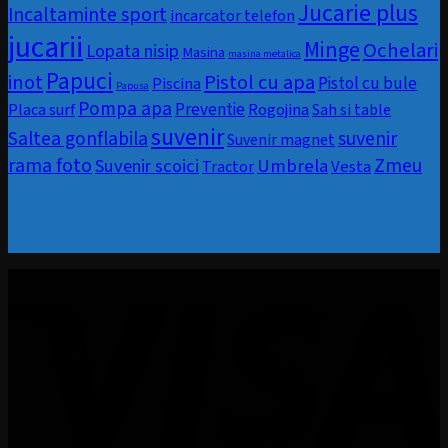
Jucarie plus
Incaltaminte sport
incarcator telefon
jucarii
Minge
Ochelari
Lopata nisip
Masina
masina metalica
Papuci
inot
Pistol cu apa
Pistol cu bule
Piscina
Papusa
Pompa apa
Preventie
Rogojina
Placa surf
Sah si table
suvenir
Saltea gonflabila
suvenir
Suvenir magnet
rama foto
Zmeu
Umbrela
Suvenir scoici
Vesta
Tractor