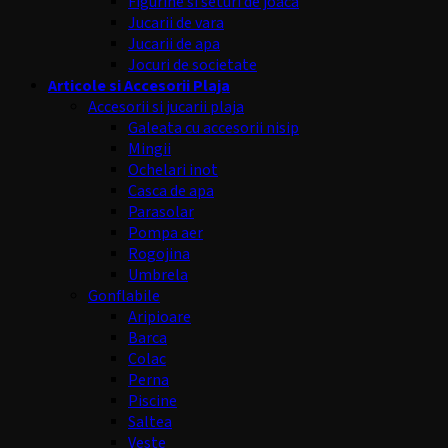
Figurine si seturi de joaca
Jucarii de vara
Jucarii de apa
Jocuri de societate
Articole si Accesorii Plaja
Accesorii si jucarii plaja
Galeata cu accesorii nisip
Mingii
Ochelari inot
Casca de apa
Parasolar
Pompa aer
Rogojina
Umbrela
Gonflabile
Aripioare
Barca
Colac
Perna
Piscine
Saltea
Veste