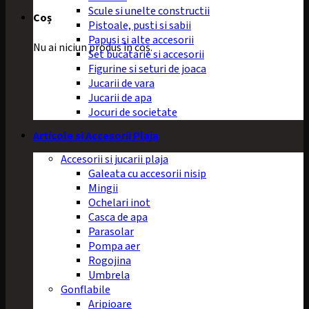
Scule si unelte constructii
Coș
Pistoale, pusti si sabii
Papusi si alte accesorii
Nu ai niciun produs în coș.
Set bucatarie si accesorii
Figurine si seturi de joaca
Jucarii de vara
Jucarii de apa
Jocuri de societate
Articole si Accesorii Plaja
Accesorii si jucarii plaja
Galeata cu accesorii nisip
Mingii
Ochelari inot
Casca de apa
Parasolar
Pompa aer
Rogojina
Umbrela
Gonflabile
Aripioare