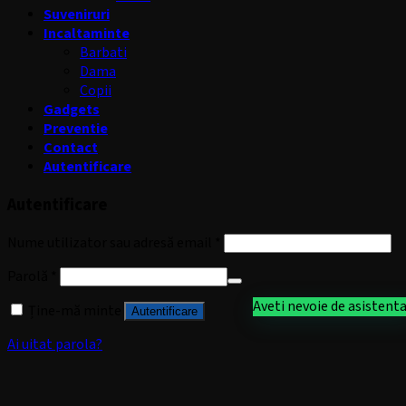
Suveniruri
Incaltaminte
Barbati
Dama
Copii
Gadgets
Preventie
Contact
Autentificare
Autentificare
Nume utilizator sau adresă email
*
Parolă
*
Aveti nevoie de asistent
Ține-mă minte
Autentificare
Ai uitat parola?