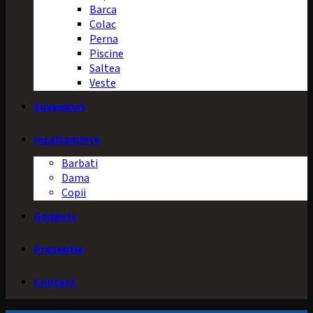
Barca
Colac
Perna
Piscine
Saltea
Veste
Suveniruri
Incaltaminte
Barbati
Dama
Copii
Gadgets
Preventie
Contact