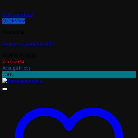
Add to wishlist
Quick View
Gonflabile
Aripioare gonflabile ABC
Prețul
Prețul
12,00
lei
9,00
lei
inițial
curent
You save
(
%)
a
este:
Adaugă în coș
fost:
9,00 lei.
-29%
12,00 lei.